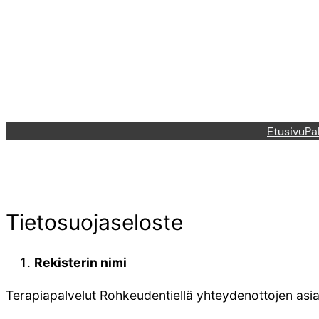
Siirry
sisältöön
Etusivu
Pa
Tietosuojaseloste
Rekisterin nimi
Terapiapalvelut Rohkeudentiellä yhteydenottojen asiak