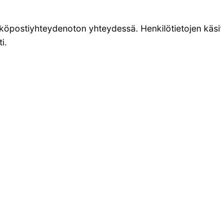
hköpostiyhteydenoton yhteydessä. Henkilötietojen käsit
i.