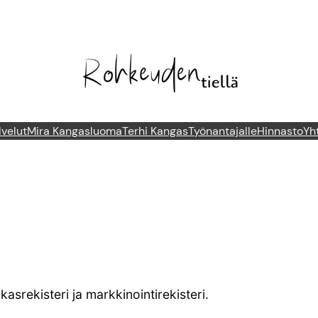
lvelut
Mira Kangasluoma
Terhi Kangas
Työnantajalle
Hinnasto
Yh
asrekisteri ja markkinointirekisteri.