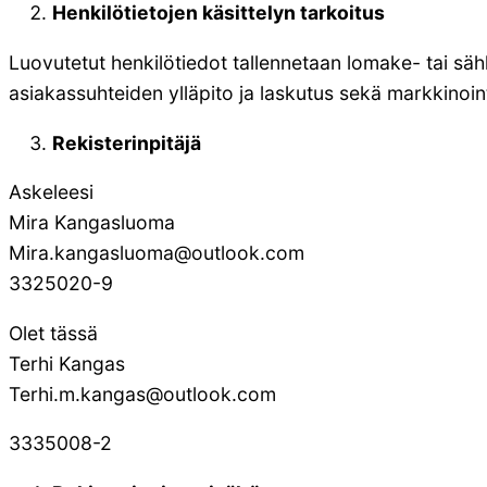
Henkilötietojen käsittelyn tarkoitus
Luovutetut henkilötiedot tallennetaan lomake- tai sä
asiakassuhteiden ylläpito ja laskutus sekä markkinoint
Rekisterinpitäjä
Askeleesi
Mira Kangasluoma
Mira.kangasluoma@outlook.com
3325020-9
Olet tässä
Terhi Kangas
Terhi.m.kangas@outlook.com
3335008-2