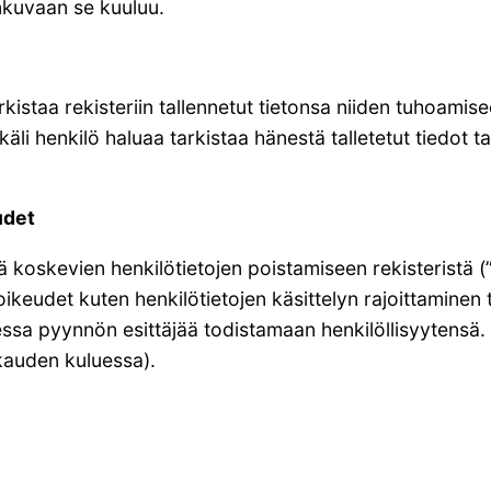
önkuvaan se kuuluu.
rkistaa rekisteriin tallennetut tietonsa niiden tuhoamise
äli henkilö haluaa tarkistaa hänestä talletetut tiedot ta
udet
 koskevien henkilötietojen poistamiseen rekisteristä (”o
udet kuten henkilötietojen käsittelyn rajoittaminen tiet
taessa pyynnön esittäjää todistamaan henkilöllisyytensä.
kauden kuluessa).