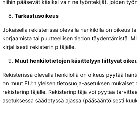
niihin pääsevät käsiksi vain ne työntekijät, joiden ty
Tarkastusoikeus
Jokaisella rekisterissä olevalla henkilöllä on oikeus ta
korjaamista tai puutteellisen tiedon täydentämistä. Mik
kirjallisesti rekisterin pitäjälle.
Muut henkilötietojen käsittelyyn liittyvät oike
Rekisterissä olevalla henkilöllä on oikeus pyytää häntä
on muut EU:n yleisen tietosuoja-asetuksen mukaiset oike
rekisterinpitäjälle. Rekisterinpitäjä voi pyytää tarvit
asetuksessa säädetyssä ajassa (pääsääntöisesti kuu